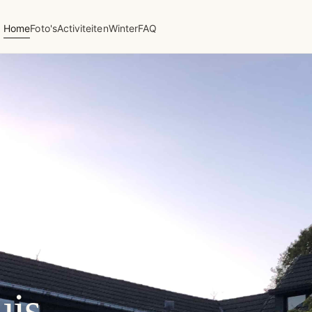
Home
Foto's
Activiteiten
Winter
FAQ
uis