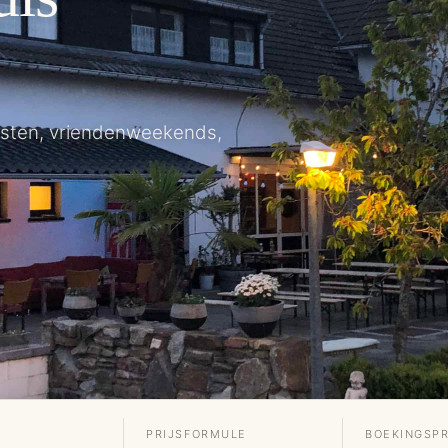
esten, vriendenweekends,
PRIJSFORMULE
BOEKINGSP