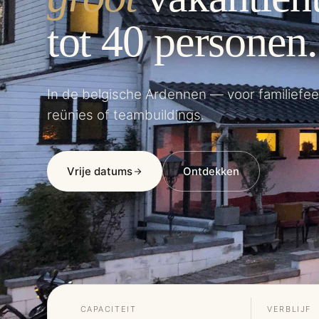
tot 40 personen.
In de belgische Ardennen — voor familiefe
reünies of teambuildings.
Vrije datums
Ontdekken
CAPACITEIT
VERBLIJF