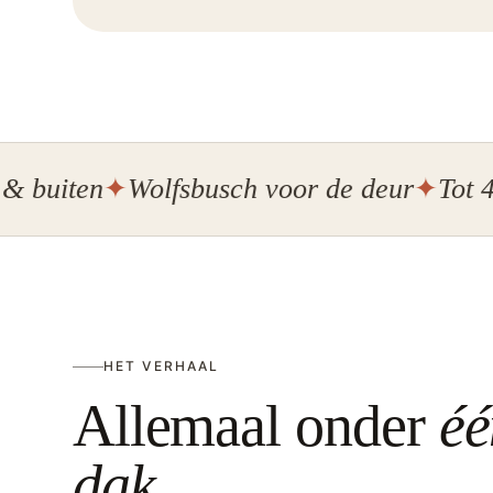
ten
Wolfsbusch voor de deur
Tot 40 per
HET VERHAAL
Allemaal onder
éé
dak
.