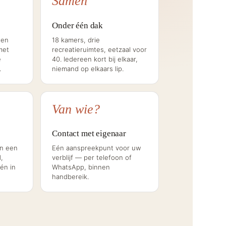
Samen
Onder één dak
een
18 kamers, drie
met
recreatieruimtes, eetzaal voor
e
40. Iedereen kort bij elkaar,
.
niemand op elkaars lip.
Van wie?
Contact met eigenaar
in een
Eén aanspreekpunt voor uw
,
verblijf — per telefoon of
 én in
WhatsApp, binnen
handbereik.