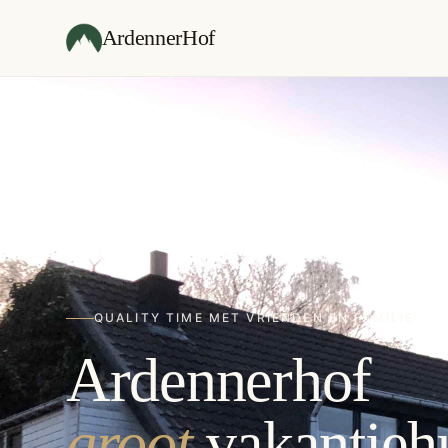
ArdennerHof
QUALITY TIME MET VRIENDEN EN FAMILIE
Ardennerhof
groot
vakantieh