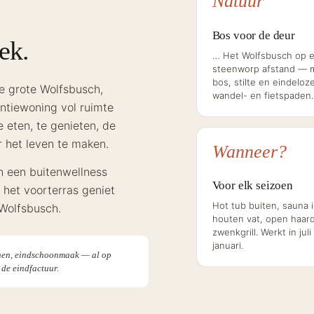
Natuur
Bos voor de deur
eek.
… Het Wolfsbusch op 
steenworp afstand — 
bos, stilte en eindeloz
e grote Wolfsbusch,
wandel- en fietspaden.
antiewoning vol ruimte
 eten, te genieten, de
r het leven te maken.
Wanneer?
n een buitenwellness
Voor elk seizoen
 het voorterras geniet
Hot tub buiten, sauna 
 Wolfsbusch.
houten vat, open haard
zwenkgrill. Werkt in juli
januari.
nnen, eindschoonmaak — al op
de eindfactuur.