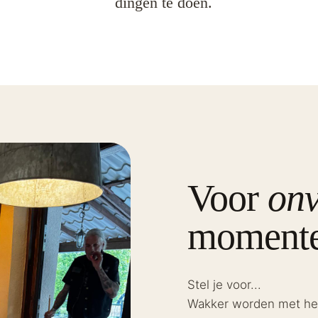
dingen te doen.
Voor
onv
moment
Stel je voor...
Wakker worden met het 