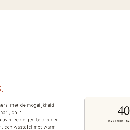
.
ers, met de mogelijkheid
40
aar), en 2
n over een eigen badkamer
MAXIMUM G
en, een wastafel met warm