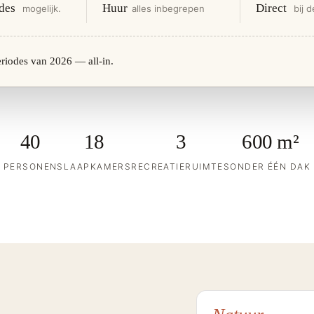
odes
Huur
Direct
mogelijk.
alles inbegrepen
bij 
eriodes van 2026 — all-in.
40
18
3
600 m²
PERSONEN
SLAAPKAMERS
RECREATIERUIMTES
ONDER ÉÉN DAK