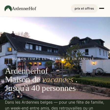
ArdennerHof
prix et offres
DU BON TEMPS ENTRE AMIS ET EN FAMILLE
Ardennerhof
Maison de
vacances
.
Jusqu'à 40 personnes
Dans les Ardennes belges — pour une fête de famille,
un week-end entre amis, des retrouvailles ou un