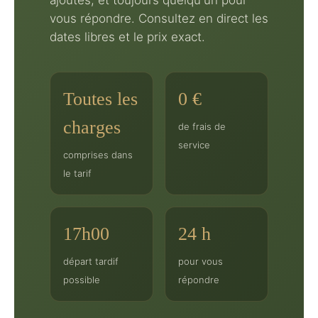
vous répondre. Consultez en direct les
dates libres et le prix exact.
Toutes les
0 €
charges
de frais de
service
comprises dans
le tarif
17h00
24 h
départ tardif
pour vous
possible
répondre