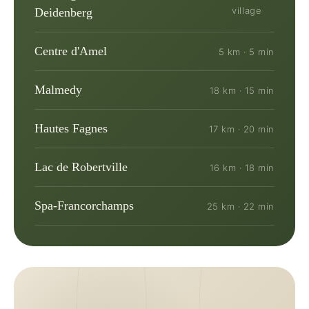
village
Deidenberg
Centre d'Amel
5 km · 5 min
Malmedy
18 km · 15 min
Hautes Fagnes
17 km · 20 min
Lac de Robertville
16 km · 18 min
Spa-Francorchamps
25 km · 22 min